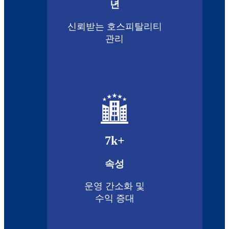
년
신뢰받는 호스피탈리티
관리
7
k+
속성
운영 간소화 및
수익 증대