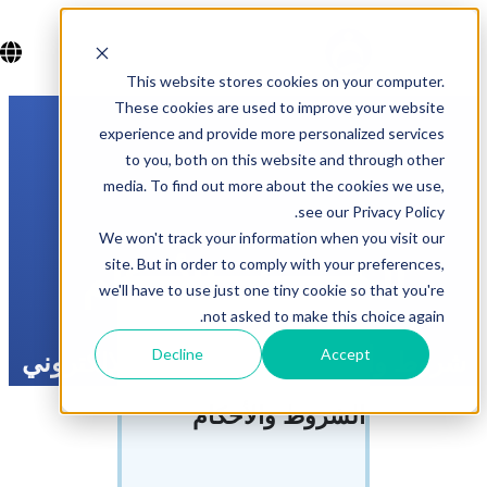
This website stores cookies on your computer.
These cookies are used to improve your website
experience and provide more personalized services
to you, both on this website and through other
media. To find out more about the cookies we use,
see our Privacy Policy.
We won't track your information when you visit our
site. But in order to comply with your preferences,
الشروط والأحكام
we'll have to use just one tiny cookie so that you're
not asked to make this choice again.
Decline
Accept
شروط وأحكام استخدام الموقع الإلكتروني
الشروط والأحكام