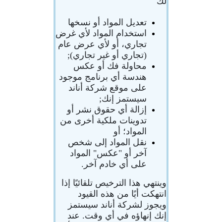
لك
تعديل المواد أو نسخها
استخدام المواد لأي غرض
تجاري، أو لأي عرض عام
(تجاري أو غير تجاري);
محاولة فك أو عكس
هندسة أي برنامج موجود
على موقع شركة أناند
سيستمز إنك;
إزالة أي حقوق نشر أو
تدوينات ملكية أخرى من
المواد؛ أو
نقل المواد إلى شخص
آخر أو "عكس" المواد
على أي خادم آخر.
وينتهي هذا الترخيص تلقائيًا إذا
انتهكت أيًا من هذه القيود
ويجوز لشركة أناند سيستمز
إنك إنهاؤه في أي وقت. عند