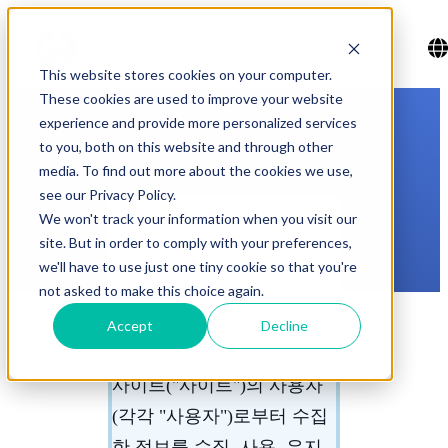
This website stores cookies on your computer.
These cookies are used to improve your website
experience and provide more personalized services
to you, both on this website and through other
media. To find out more about the cookies we use,
see our Privacy Policy.
We won't track your information when you visit our
site. But in order to comply with your preferences,
면책 조항
we'll have to use just one tiny cookie so that you're
not asked to make this choice again.
본 개인정보 보호정책은
Anand Systems Inc가
Accept
Decline
www.AnandSystems.com 웹
사이트("사이트")의 사용자
(각각 "사용자")로부터 수집
한 정보를 수집, 사용, 유지