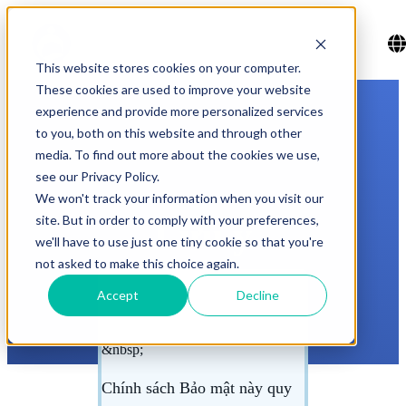
This website stores cookies on your computer.
These cookies are used to improve your website
experience and provide more personalized services
to you, both on this website and through other
media. To find out more about the cookies we use,
see our Privacy Policy.
We won't track your information when you visit our
site. But in order to comply with your preferences,
Lưu ý
we'll have to use just one tiny cookie so that you're
not asked to make this choice again.
Accept
Decline
&nbsp;
&nbsp;
&nbsp;
Chính sách Bảo mật này quy